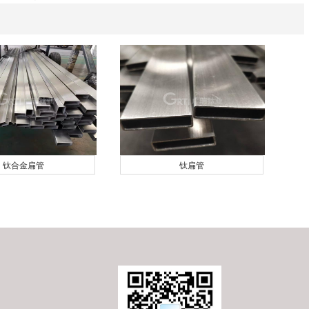
钛合金扁管
钛扁管