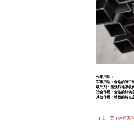
作用用途：
军事用途：
含锆的装甲
吸气剂：
能强烈地吸收
冶金作用：
含锆的锌镁
其他作用：
锆粉的特点
[ 上一页 ] 钽椭圆