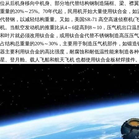
位从后机身移向中机身、部分地代替结构钢制造隔框、梁、襟翼
重量的20%～25%。70年代起，民用机开始大量使用钛合金，如波
代替钢，以减轻结构重量。又如，美国SR-71 高空高速侦察机(飞
机。当航空发动机的推重比从4～6提高到8～10，压气机出口温度相
和叶片就必须改用钛合金，或用钛合金代替不锈钢制造高压压气
占结构总重量的20%～30%，主要用于制造压气机部件，如锻
器主要利用钛合金的高比强度，耐腐蚀和耐低温性能来制造各种
星、登月舱、载人飞船和航天飞机 也都使用钛合金板材焊接件