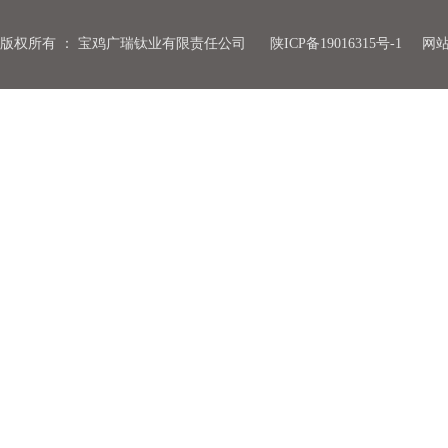
版权所有
：
宝鸡广瑞钛业有限责任公司
陕ICP备19016315号-1
网