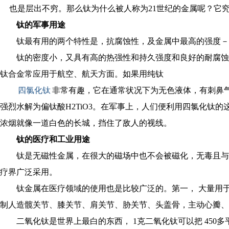
也是层出不穷。那么钛为什么被人称为21世纪的金属呢？它
钛的军事用途
钛最有用的两个特性是，抗腐蚀性，及金属中最高的强度－
钛的密度小，又具有高的热强性和持久强度和良好的耐腐蚀性
钛合金常应用于航空、航天方面。如果用纯钛
四氯化钛
非常有趣，它在通常状况下为无色液体，有刺鼻
强烈水解为偏钛酸H2TiO3。在军事上，人们便利用四氯化钛
浓烟就像一道白色的长城，挡住了敌人的视线。
钛的医疗和工业用途
钛是无磁性金属，在很大的磁场中也不会被磁化，无毒且与人
疗界广泛采用。
钛金属在医疗领域的使用也是比较广泛的。第一， 大量用于牙
制人造髋关节、膝关节、肩关节、胁关节、头盖骨，主动心瓣、
二氧化钛是世界上最白的东西， 1克二氧化钛可以把 450